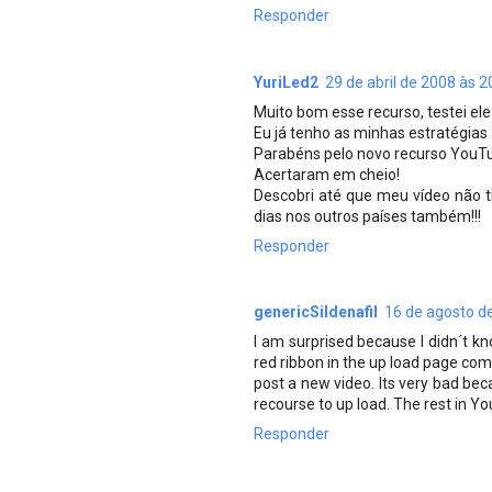
Responder
YuriLed2
29 de abril de 2008 às 2
Muito bom esse recurso, testei ele
Eu já tenho as minhas estratégia
Parabéns pelo novo recurso YouT
Acertaram em cheio!
Descobri até que meu vídeo não t
dias nos outros países também!!!
Responder
genericSildenafil
16 de agosto d
I am surprised because I didn´t k
red ribbon in the up load page co
post a new video. Its very bad be
recourse to up load. The rest in Yo
Responder