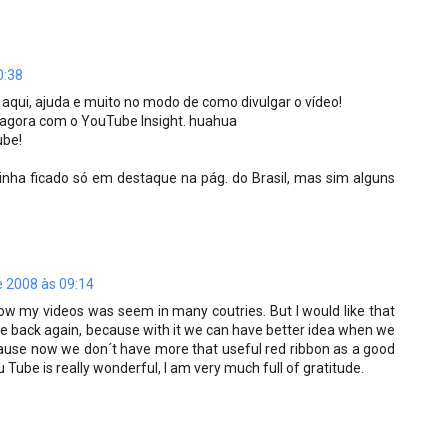
0:38
 aqui, ajuda e muito no modo de como divulgar o vídeo!
s agora com o YouTube Insight. huahua
ube!
inha ficado só em destaque na pág. do Brasil, mas sim alguns
e 2008 às 09:14
now my videos was seem in many coutries. But I would like that
me back again, because with it we can have better idea when we
cause now we don´t have more that useful red ribbon as a good
u Tube is really wonderful, I am very much full of gratitude.