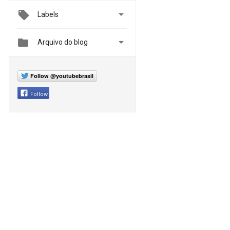

Labels


Arquivo do blog
Follow @youtubebrasil
Follow