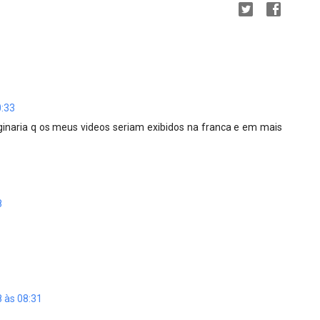
0:33
inaria q os meus videos seriam exibidos na franca e em mais
8
8 às 08:31