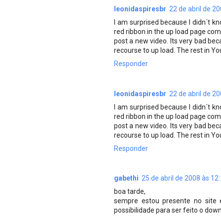
leonidaspiresbr
22 de abril de 2
I am surprised because I didn´t k
red ribbon in the up load page co
post a new video. Its very bad be
recourse to up load. The rest in Yo
Responder
leonidaspiresbr
22 de abril de 2
I am surprised because I didn´t k
red ribbon in the up load page co
post a new video. Its very bad be
recourse to up load. The rest in Yo
Responder
gabethi
25 de abril de 2008 às 12
boa tarde,
sempre estou presente no site 
possibilidade para ser feito o do