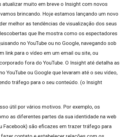
atualizar muito em breve o Insight com novos
távamos brincando. Hoje estamos lançando um novo
der melhor as tendências de visualização dos seus
 descobertas que lhe mostra como os espectadores
squisando no YouTube ou no Google, navegando sob
m link para o vídeo em um email ou site, ou
corporado fora do YouTube. O Insight até detalha as
 no YouTube ou Google que levaram até o seu vídeo,
ndo tráfego para o seu conteúdo. (o Insight
so útil por vários motivos. Por exemplo, os
mo as diferentes partes da sua identidade na web
u Facebook) são eficazes em trazer tráfego para
fazer contato e estabelecer relações com os