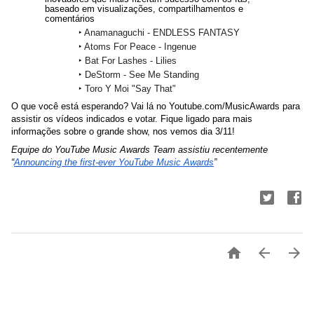
baseado em visualizações, compartilhamentos e 
comentários
‣ 
Anamanaguchi - ENDLESS FANTASY 
‣ 
Atoms For Peace - Ingenue 
‣ 
Bat For Lashes - Lilies 
‣ 
DeStorm - See Me Standing 
‣ 
Toro Y Moi "Say That"
O que você está esperando? Vai lá no Youtube.com/MusicAwards para 
assistir os vídeos indicados e votar. Fique ligado para mais 
informações sobre o grande show, nos vemos dia 3/11!
Equipe do YouTube Music Awards Team assistiu recentemente 
“
Announcing the first-ever YouTube Music Awards
”


