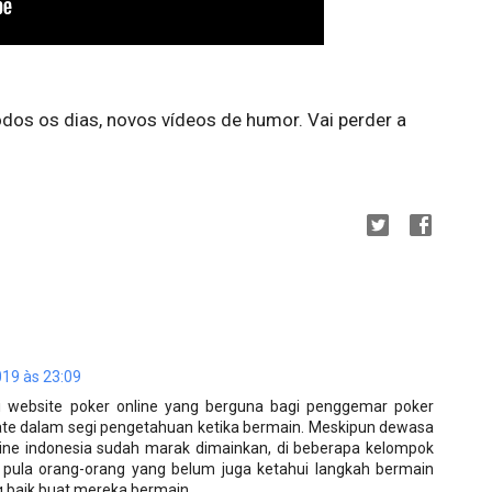
odos os dias, novos vídeos de humor. Vai perder a 
019 às 23:09
li website poker online yang berguna bagi penggemar poker
date dalam segi pengetahuan ketika bermain. Meskipun dewasa
line indonesia sudah marak dimainkan, di beberapa kelompok
 pula orang-orang yang belum juga ketahui langkah bermain
g baik buat mereka bermain.