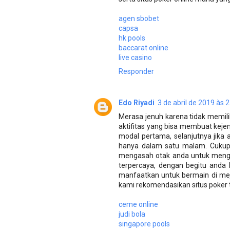
agen sbobet
capsa
hk pools
baccarat online
live casino
Responder
Edo Riyadi
3 de abril de 2019 às 
Merasa jenuh karena tidak memili
aktifitas yang bisa membuat kej
modal pertama, selanjutnya jika
hanya dalam satu malam. Cukup
mengasah otak anda untuk mengal
terpercaya, dengan begitu anda
manfaatkan untuk bermain di meja
kami rekomendasikan situs poker 
ceme online
judi bola
singapore pools