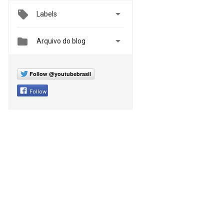

Labels


Arquivo do blog
Follow @youtubebrasil
Follow