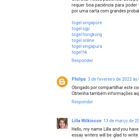
requer boa paciência para poder
por uma carta com grandes probabi
togel singapore
togel sgp
togel hongkong
togel online
togel singapura
togel hk
Responder
Philips
3 de fevereiro de 2022 às
Obrigado por compartilhar este con
Obtenha também informações aq
Responder
Lilla Wilkinson
13 de março de 20
Hello, my name Lilla and you hav
essay writers will be glad to write