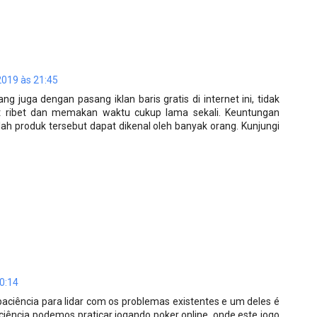
 2019 às 21:45
g juga dengan pasang iklan baris gratis di internet ini, tidak
gat ribet dan memakan waktu cukup lama sekali. Keuntungan
lah produk tersebut dapat dikenal oleh banyak orang. Kunjungi
20:14
paciência para lidar com os problemas existentes e um deles é
aciência podemos praticar jogando poker online, onde este jogo