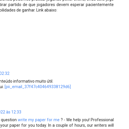
 tirar partido de que jogadores devem esperar pacientemente
lidades de ganhar. Link abaixo:
 02:32
teúdo informativo muito útil.
ui.
[pii_email_37f47c404649338129d6]
22 às 12:33
e question
write my paper for me
? - We help you! Professional
 your paper for you today. In a couple of hours, our writers will