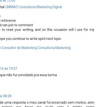
6 às 12:00
tal
LIMMAO Consultoria Marketing Digital
e
a reference
nd can join to comment
e to read your writing, and on this occasion will I use for my
pe you continue to write spirit next topic
 Consultor de Marketing
Consultoria Marketing
16 às 19:07
a que não fui convidado pra essa turma.
às 08:28
o de uma resposta o meu canal foi encerrado sem motivo, sem
o próprio por favor me ajuda esta é minha conta