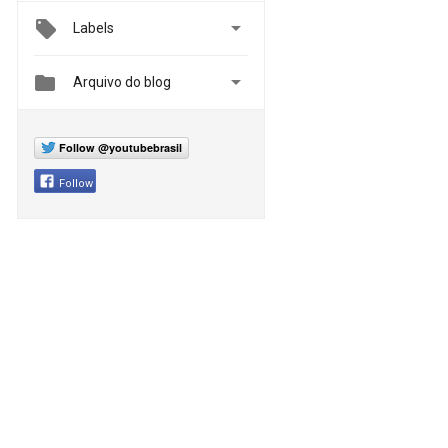

Labels


Arquivo do blog
Follow @youtubebrasil
Follow