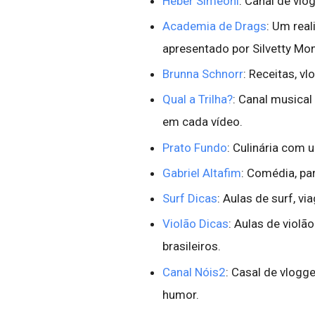
Héber Simeoni
: Canal de vlo
Academia de Drags
: Um real
apresentado por Silvetty Mont
Brunna Schnorr
: Receitas, v
Qual a Trilha?
: Canal musical 
em cada vídeo.
Prato Fundo
: Culinária com 
Gabriel Altafim
: Comédia, pa
Surf Dicas
: Aulas de surf, vi
Violão Dicas
: Aulas de violã
brasileiros.
Canal Nóis2
: Casal de vlog
humor.