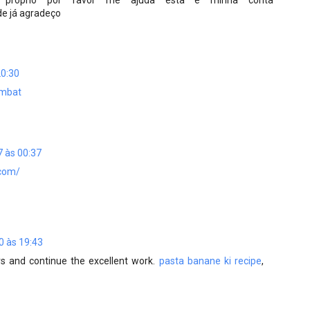
e já agradeço
20:30
umbat
 às 00:37
.com/
0 às 19:43
rs and continue the excellent work.
pasta banane ki recipe
,