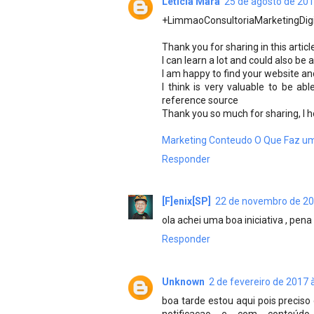
Letícia Mara
25 de agosto de 201
+LimmaoConsultoriaMarketingDigi
Thank you for sharing in this articl
I can learn a lot and could also be 
I am happy to find your website a
I think is very valuable to be abl
reference source
Thank you so much for sharing, I ho
Marketing Conteudo
O Que Faz um
Responder
[F]enix[SP]
22 de novembro de 20
ola achei uma boa iniciativa , pen
Responder
Unknown
2 de fevereiro de 2017 
boa tarde estou aqui pois precis
notificaçao e com conteúd